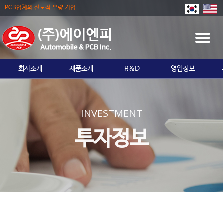
PCB업계의 선도적 우량 기업
T
O
G
회사소개
제품소개
R&D
영업정보
G
L
E
N
INVESTMENT
A
V
투자정보
I
G
A
T
I
O
N