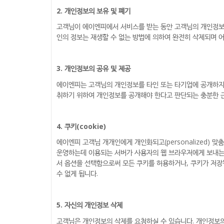
2. 개인정보의 보유 및 폐기
고객님이 에이엔피에서 서비스를 받는 동안 고객님의 개인정보는
인의 정보는 재생할 수 없는 방법에 의하여 완전히 삭제되며 
3. 개인정보의 공유 및 제공
에이엔피는 고객님의 개인정보를 타인 또는 타기업에 공개하지 
취하기 위하여 개인정보를 공개해야 한다고 판단되는 충분한 근
4. 쿠키(cookie)
에이엔피 고객님 개개인에게 개인화되고(personalized) 맞
운영하는데 이용되는 서버가 사용자의 웹 브라우저에게 보내는
서 옵션을 선택함으로써 모든 쿠키를 허용하거나, 쿠키가 저장될
수 없게 됩니다.
5. 자신의 개인정보 삭제
고객님은 개인정보의 삭제를 요청하실 수 있습니다. 개인정보의