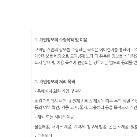
1. 개인정보의 수집목적 및 이용
고객님 개인의 정보를 수집하는 목적은 에이엔피를 통하여 고객
개인정보를 바탕으로 고객님께 보다 더 유용한 정보를 선택적으
되지 않으며, 이용 목적이 변경되는 경우에는 별도의 동의를 받
1. 개인정보의 처리 목적
- 홈페이지 회원 가입 및 관리
회원 가입의사 확인, 회원제 서비스 제공에 따른 본인 식별․인
동의 여부 확인, 각종 고지․통지, 고충처리 등을 목적으로 개
- 재화 또는 서비스 제공
물품배송, 서비스 제공, 계약서․청구서 발송, 콘텐츠 제공, 
- 고충처리