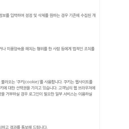
정보를 입력하여 정정 및 삭제를 원하는 경우 기존에 수집된 개
거나 미풍양속을 해치는 행위를 한 사람 등에게 법적인 조치를
불러오는 '쿠키(cookie)'를 사용합니다. 쿠키는 웹사이트를
키에 대한 선택권을 가지고 있습니다. 고객님의 웹 브라우저에
저장을 거부하실 경우 로그인이 필요한 일부 서비스는 이용하실
치하고 결과를 통보해 드립니다.