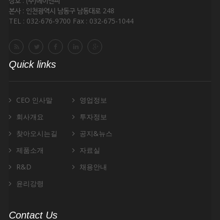
상호 : (주)에이엔피
본사 : 인천광역시 남동구 남동대로 248
TEL : 032-676-9700 Fax : 032-675-1044
Quick links
CEO 인사말
영업정보
회사개요
투자정보
찾아오시는길
공지&뉴스
제품소개
자료실
R&D
채용안내
윤리강령
Contact Us