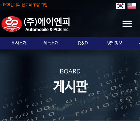
PCB업계의 선도적 우량 기업
T
O
G
회사소개
제품소개
R&D
영업정보
G
L
E
N
BOARD
A
V
게시판
I
G
A
T
I
O
N